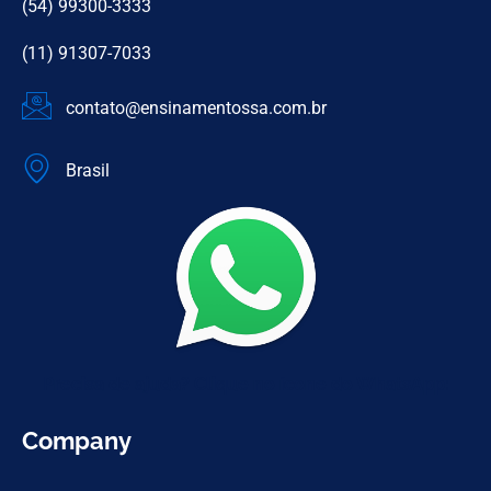
(54) 99300-3333
(11) 91307-7033
contato@ensinamentossa.com.br
Brasil
Precisa de ajuda? Clique no ícone do WhatsApp:
Company