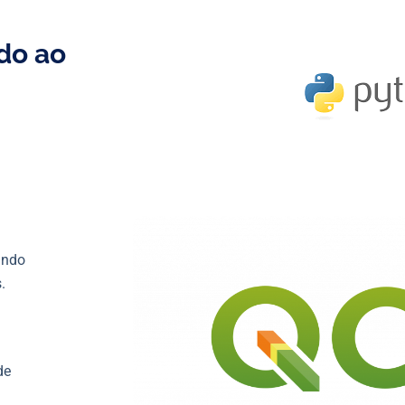
do ao
ando
.
de