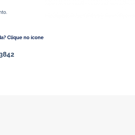
e
nto.
da? Clique no ícone
-3842