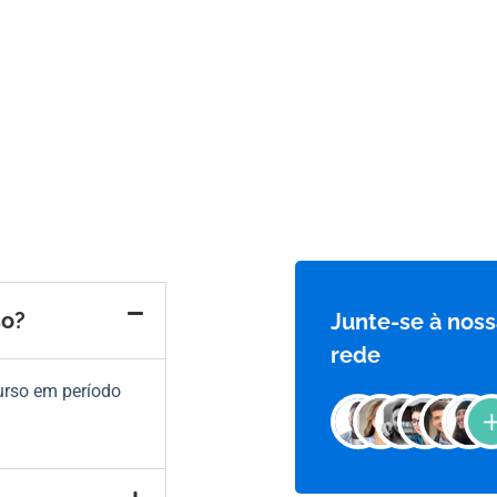
so?
Junte-se à noss
rede
urso em período