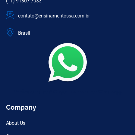
(11) 91307-7033
contato@ensinamentossa.com.br
Brasil
Precisa de ajuda? Clique no ícone do WhatsApp:
Company
About Us