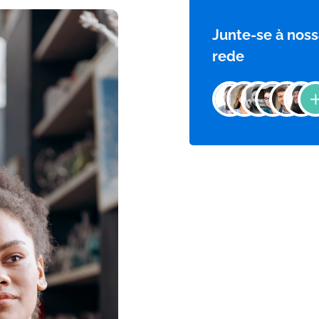
Junte-se à noss
rede