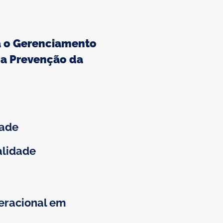
a o Gerenciamento
 a Prevenção da
dade
alidade
eracional em