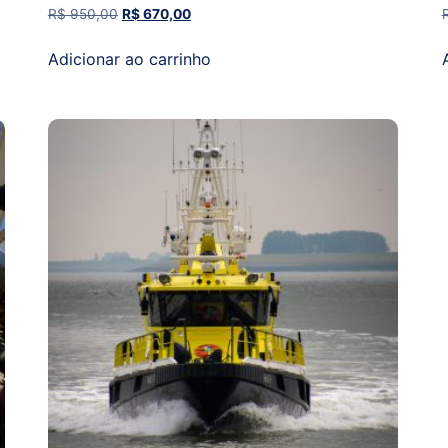
R$
950,00
R$
670,00
Adicionar ao carrinho